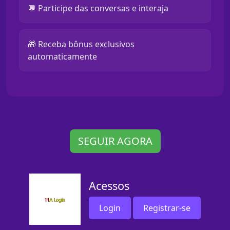
💬 Participe das conversas e interaja
🎁 Receba bônus exclusivos
automaticamente
SEGUIR AGORA
Acessos
Login
Registrar-se