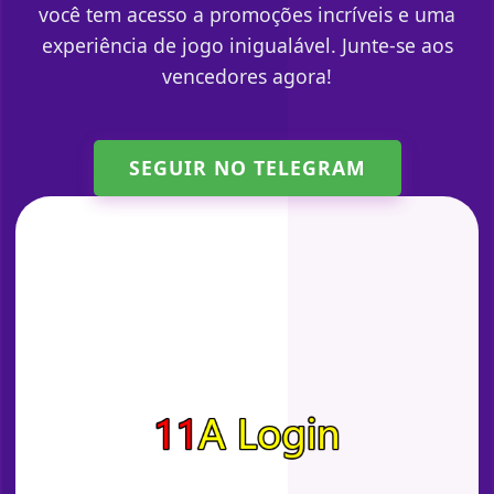
você tem acesso a promoções incríveis e uma
experiência de jogo inigualável. Junte-se aos
vencedores agora!
SEGUIR NO TELEGRAM