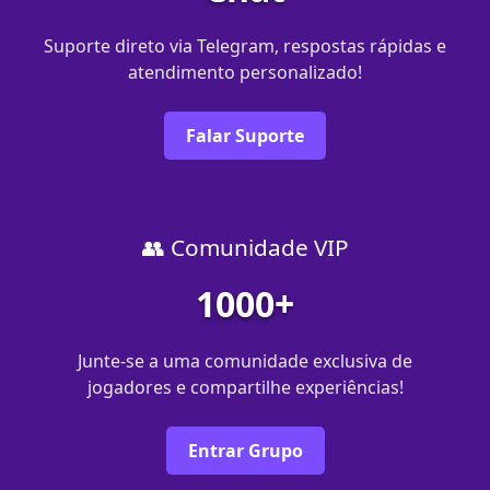
Suporte direto via Telegram, respostas rápidas e
atendimento personalizado!
Falar Suporte
👥 Comunidade VIP
1000+
Junte-se a uma comunidade exclusiva de
jogadores e compartilhe experiências!
Entrar Grupo