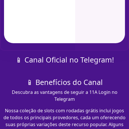
📱 Canal Oficial no Telegram!
📱 Benefícios do Canal
Descubra as vantagens de seguir a 11A Login no
Telegram
Nossa coleção de slots com rodadas grátis inclui jogos
de todos os principais provedores, cada um oferecendo
suas próprias variações deste recurso popular. Alguns