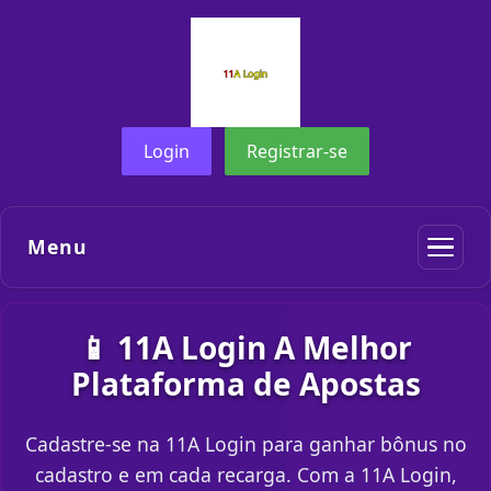
Login
Registrar-se
Menu
📱 11A Login A Melhor
Plataforma de Apostas
Cadastre-se na 11A Login para ganhar bônus no
cadastro e em cada recarga. Com a 11A Login,