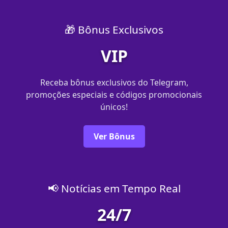
🎁 Bônus Exclusivos
VIP
Receba bônus exclusivos do Telegram,
promoções especiais e códigos promocionais
únicos!
Ver Bônus
📢 Notícias em Tempo Real
24/7