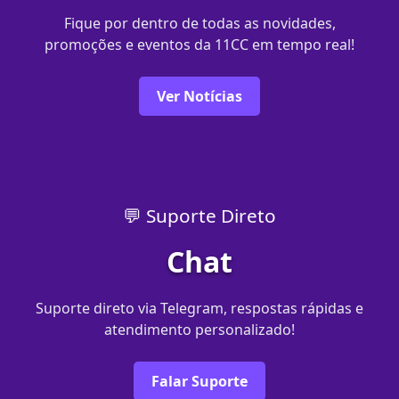
Fique por dentro de todas as novidades,
promoções e eventos da 11CC em tempo real!
Ver Notícias
💬 Suporte Direto
Chat
Suporte direto via Telegram, respostas rápidas e
atendimento personalizado!
Falar Suporte