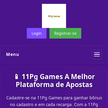
Login
Registrar-se
Menu
📱 11Pg Games A Melhor
Plataforma de Apostas
Cadastre-se na 11Pg Games para ganhar bônus
no cadastro e em cada recarga. Com a 11Pg