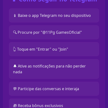
📱 Baixe o app Telegram no seu dispositivo
🔍 Procure por "@11Pg GamesOficial"
👆 Toque em "Entrar" ou "Join"
🔔 Ative as notificações para não perder
nada
💬 Participe das conversas e interaja
🎁 Receba bônus exclusivos