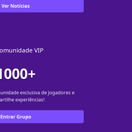
Ver Notícias
Comunidade VIP
1000+
unidade exclusiva de jogadores e
rtilhe experiências!
Entrar Grupo