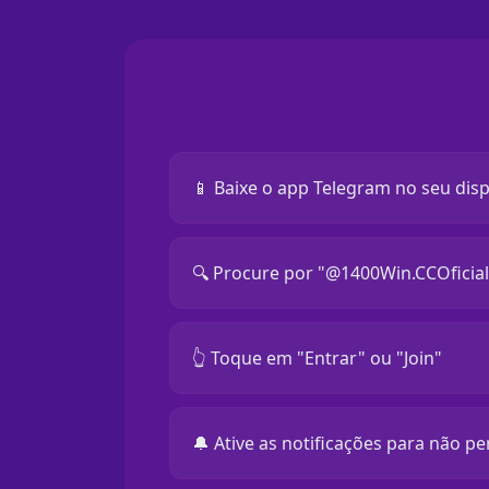
📱 Baixe o app Telegram no seu disp
🔍 Procure por "@1400Win.CCOficial
👆 Toque em "Entrar" ou "Join"
🔔 Ative as notificações para não p