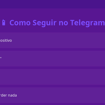
📱 Como Seguir no Telegram
ositivo
"
erder nada