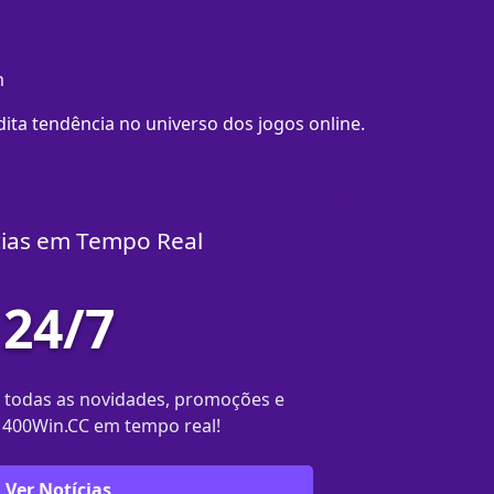
m
ta tendência no universo dos jogos online.
cias em Tempo Real
24/7
e todas as novidades, promoções e
1400Win.CC em tempo real!
Ver Notícias