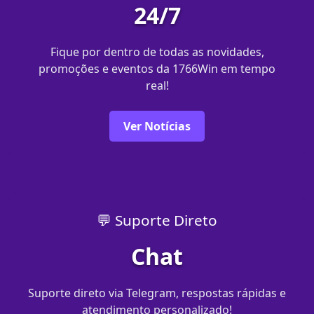
24/7
Fique por dentro de todas as novidades,
promoções e eventos da 1766Win em tempo
real!
Ver Notícias
💬 Suporte Direto
Chat
Suporte direto via Telegram, respostas rápidas e
atendimento personalizado!