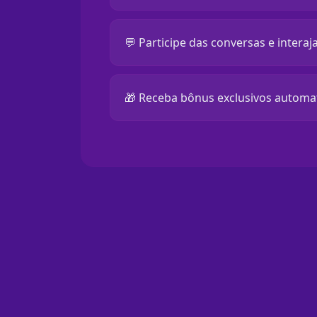
💬 Participe das conversas e interaj
🎁 Receba bônus exclusivos autom