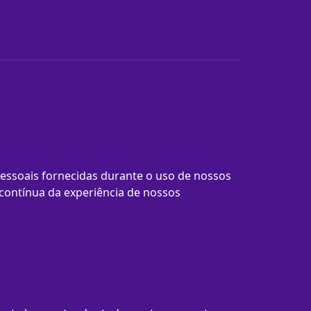
essoais fornecidas durante o uso de nossos
 contínua da experiência de nossos