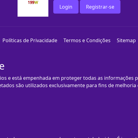
Login
Registrar-se
Políticas de Privacidade
Termos e Condições
Sitemap
de
ários e está empenhada em proteger todas as informações p
tados são utilizados exclusivamente para fins de melhoria