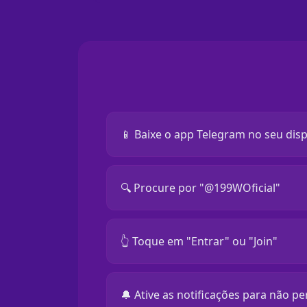
📱 Baixe o app Telegram no seu disp
🔍 Procure por "@199WOficial"
👆 Toque em "Entrar" ou "Join"
🔔 Ative as notificações para não p