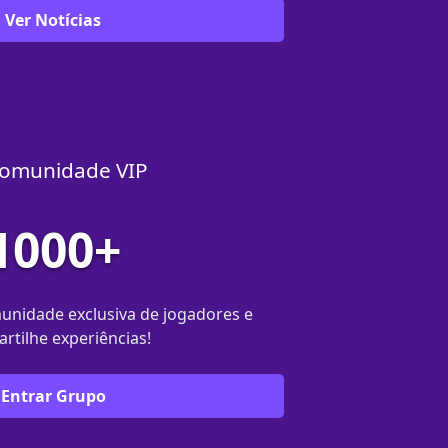
Ver Notícias
Comunidade VIP
1000+
unidade exclusiva de jogadores e
rtilhe experiências!
Entrar Grupo