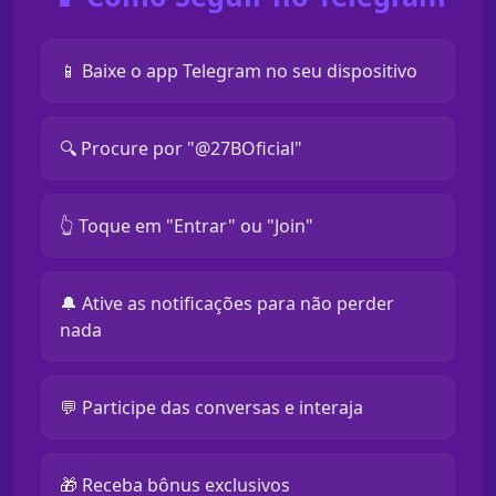
📱 Baixe o app Telegram no seu dispositivo
🔍 Procure por "@27BOficial"
👆 Toque em "Entrar" ou "Join"
🔔 Ative as notificações para não perder
nada
💬 Participe das conversas e interaja
🎁 Receba bônus exclusivos