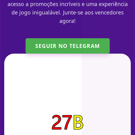
acesso a promoções incríveis e uma experiência
de jogo inigualável. Junte-se aos vencedores
agora!
SEGUIR NO TELEGRAM