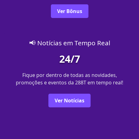
Ver Bônus
📢 Notícias em Tempo Real
24/7
Fique por dentro de todas as novidades,
promoções e eventos da 288T em tempo real!
Ver Notícias