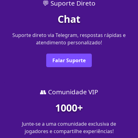
💬 Suporte Direto
Chat
Suporte direto via Telegram, respostas rápidas e
atendimento personalizado!
Falar Suporte
👥 Comunidade VIP
1000+
Junte-se a uma comunidade exclusiva de
jogadores e compartilhe experiências!