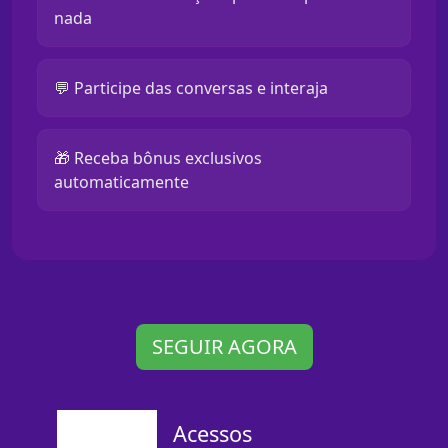
nada
💬 Participe das conversas e interaja
🎁 Receba bônus exclusivos
automaticamente
SEGUIR AGORA
Acessos