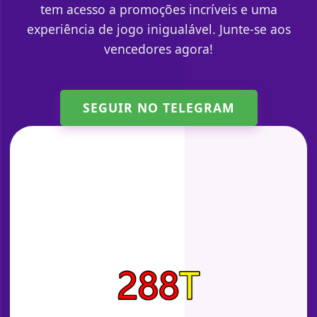
tem acesso a promoções incríveis e uma
experiência de jogo inigualável. Junte-se aos
vencedores agora!
SEGUIR NO TELEGRAM