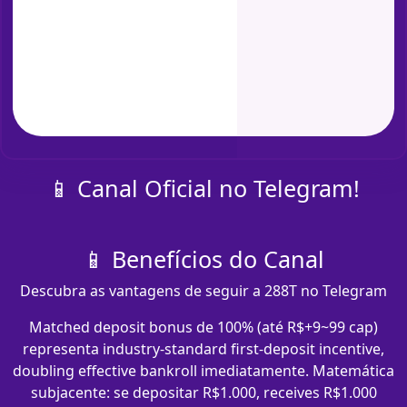
📱 Canal Oficial no Telegram!
📱 Benefícios do Canal
Descubra as vantagens de seguir a 288T no Telegram
Matched deposit bonus de 100% (até R$+9~99 cap)
representa industry-standard first-deposit incentive,
doubling effective bankroll imediatamente. Matemática
subjacente: se depositar R$1.000, receives R$1.000