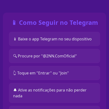
📱 Como Seguir no Telegram
📱 Baixe o app Telegram no seu dispositivo
🔍 Procure por "@2NN.ComOficial"
👆 Toque em "Entrar" ou "Join"
🔔 Ative as notificações para não perder
nada