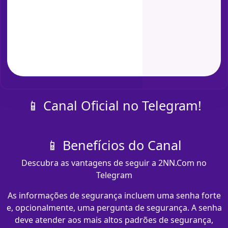
📱 Canal Oficial no Telegram!
📱 Benefícios do Canal
Descubra as vantagens de seguir a 2NN.Com no
Telegram
As informações de segurança incluem uma senha forte
e, opcionalmente, uma pergunta de segurança. A senha
deve atender aos mais altos padrões de segurança,