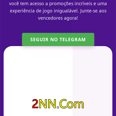
você tem acesso a promoções incríveis e uma
experiência de jogo inigualável. Junte-se aos
vencedores agora!
SEGUIR NO TELEGRAM