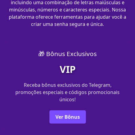
incluindo uma combinação de letras maiúsculas e
minúsculas, números e caracteres especiais. Nossa
plataforma oferece ferramentas para ajudar você a
criar uma senha segura e única.
🎁 Bônus Exclusivos
VIP
Receba bônus exclusivos do Telegram,
promoções especiais e códigos promocionais
únicos!
Ver Bônus