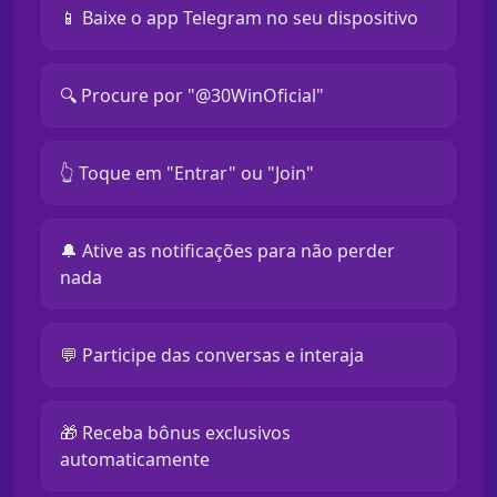
📱 Baixe o app Telegram no seu dispositivo
🔍 Procure por "@30WinOficial"
👆 Toque em "Entrar" ou "Join"
🔔 Ative as notificações para não perder
nada
💬 Participe das conversas e interaja
🎁 Receba bônus exclusivos
automaticamente