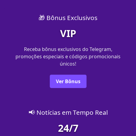
🎁 Bônus Exclusivos
VIP
Receba bônus exclusivos do Telegram,
promoções especiais e códigos promocionais
únicos!
Ver Bônus
📢 Notícias em Tempo Real
24/7