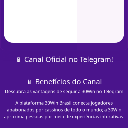
📱 Canal Oficial no Telegram!
📱 Benefícios do Canal
Descubra as vantagens de seguir a 30Win no Telegram
A plataforma 30Win Brasil conecta jogadores
apaixonados por cassinos de todo o mundo; a 30Win
aproxima pessoas por meio de experiências interativas.