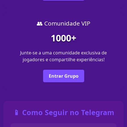
👥 Comunidade VIP
1000+
Junte-se a uma comunidade exclusiva de
jogadores e compartilhe experiências!
Entrar Grupo
📱 Como Seguir no Telegram