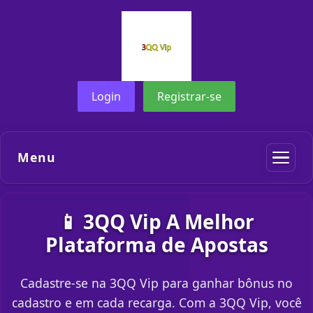
Login
Registrar-se
Menu
📱 3QQ Vip A Melhor
Plataforma de Apostas
Cadastre-se na 3QQ Vip para ganhar bônus no
cadastro e em cada recarga. Com a 3QQ Vip, você