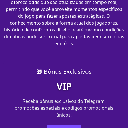
oferece odds que são atualizadas em tempo real,
permitindo que você aproveite momentos específicos
do jogo para fazer apostas estratégicas. O
conhecimento sobre a forma atual dos jogadores,
histórico de confrontos diretos e até mesmo condições
climáticas pode ser crucial para apostas bem-sucedidas
em tênis.
🎁 Bônus Exclusivos
VIP
Receba bônus exclusivos do Telegram,
promoções especiais e códigos promocionais
únicos!