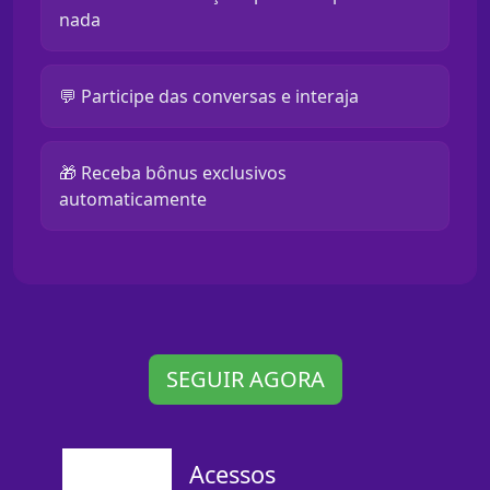
nada
💬 Participe das conversas e interaja
🎁 Receba bônus exclusivos
automaticamente
SEGUIR AGORA
Acessos