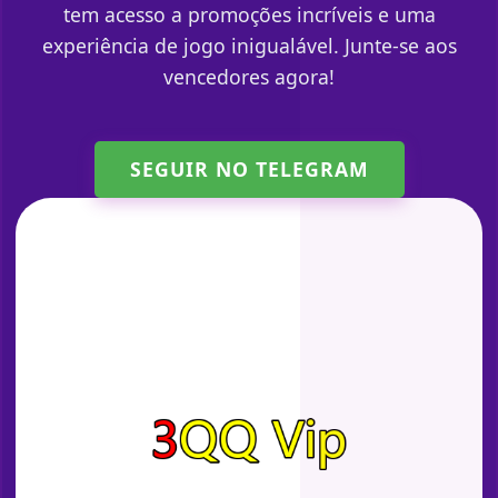
tem acesso a promoções incríveis e uma
experiência de jogo inigualável. Junte-se aos
vencedores agora!
SEGUIR NO TELEGRAM