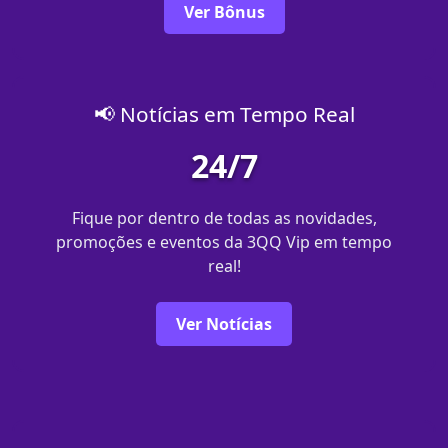
Ver Bônus
📢 Notícias em Tempo Real
24/7
Fique por dentro de todas as novidades,
promoções e eventos da 3QQ Vip em tempo
real!
Ver Notícias