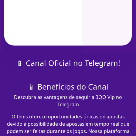
📱 Canal Oficial no Telegram!
📱 Benefícios do Canal
Descubra as vantagens de seguir a 3QQ Vip no
Telegram
O tênis oferece oportunidades únicas de apostas
devido à possibilidade de apostas em tempo real que
podem ser feitas durante os jogos. Nossa plataforma