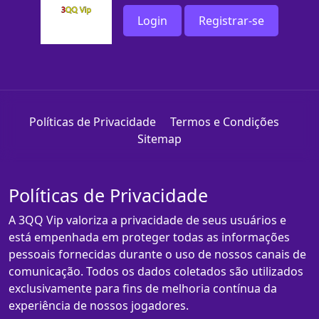
Login
Registrar-se
Políticas de Privacidade
Termos e Condições
Sitemap
Políticas de Privacidade
A 3QQ Vip valoriza a privacidade de seus usuários e
está empenhada em proteger todas as informações
pessoais fornecidas durante o uso de nossos canais de
comunicação. Todos os dados coletados são utilizados
exclusivamente para fins de melhoria contínua da
experiência de nossos jogadores.