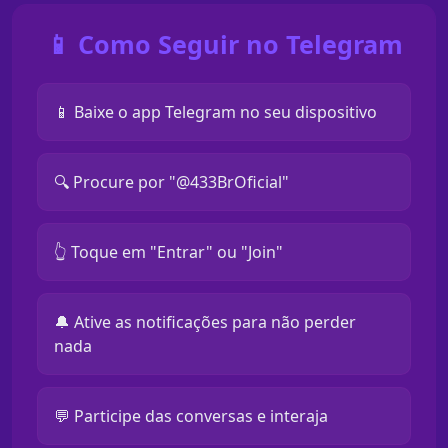
📱 Como Seguir no Telegram
📱 Baixe o app Telegram no seu dispositivo
🔍 Procure por "@433BrOficial"
👆 Toque em "Entrar" ou "Join"
🔔 Ative as notificações para não perder
nada
💬 Participe das conversas e interaja