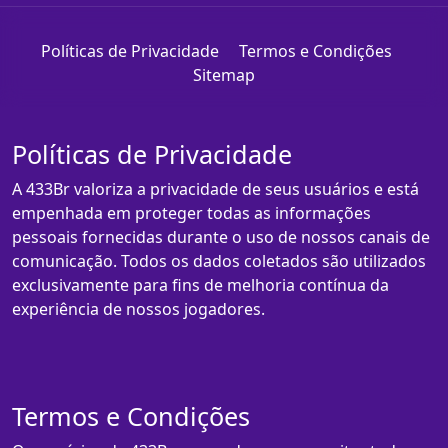
Políticas de Privacidade
Termos e Condições
Sitemap
Políticas de Privacidade
A 433Br valoriza a privacidade de seus usuários e está
empenhada em proteger todas as informações
pessoais fornecidas durante o uso de nossos canais de
comunicação. Todos os dados coletados são utilizados
exclusivamente para fins de melhoria contínua da
experiência de nossos jogadores.
Termos e Condições