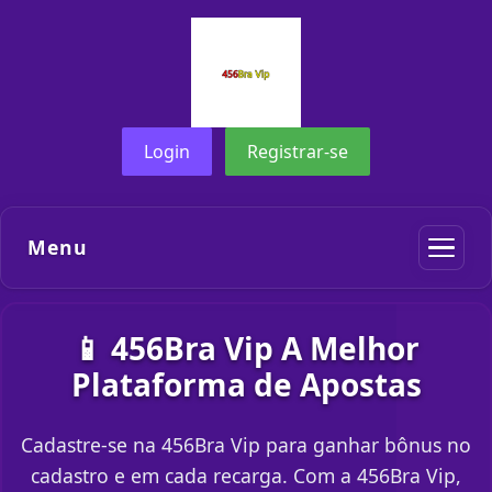
Login
Registrar-se
Menu
📱 456Bra Vip A Melhor
Plataforma de Apostas
Cadastre-se na 456Bra Vip para ganhar bônus no
cadastro e em cada recarga. Com a 456Bra Vip,