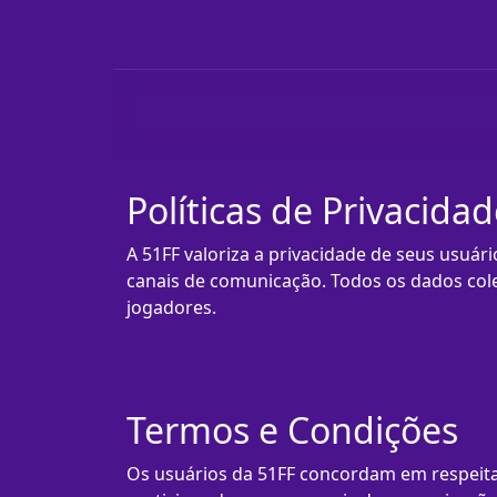
Políticas de Privacida
A 51FF valoriza a privacidade de seus usuá
canais de comunicação. Todos os dados cole
jogadores.
Termos e Condições
Os usuários da 51FF concordam em respeitar