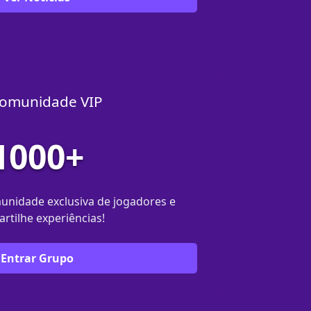
Comunidade VIP
1000+
unidade exclusiva de jogadores e
rtilhe experiências!
Entrar Grupo