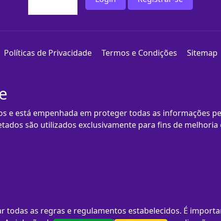
Políticas de Privacidade
Termos e Condições
Sitemap
de
rios e está empenhada em proteger todas as informações p
tados são utilizados exclusivamente para fins de melhoria
 todas as regras e regulamentos estabelecidos. É importa