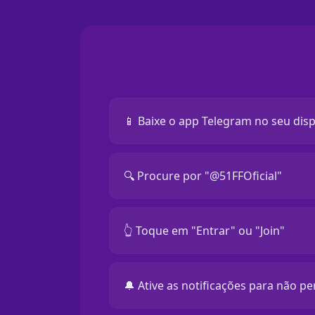
📱 Baixe o app Telegram no seu disp
🔍 Procure por "@51FFOficial"
👆 Toque em "Entrar" ou "Join"
🔔 Ative as notificações para não p