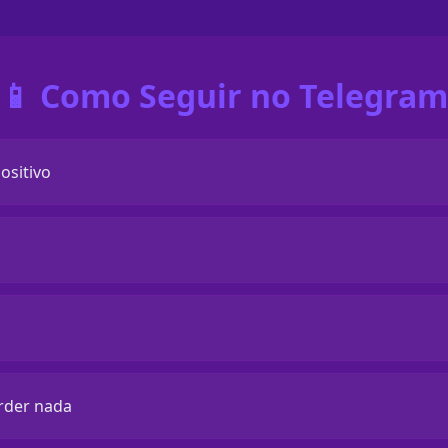
📱 Como Seguir no Telegram
ositivo
erder nada