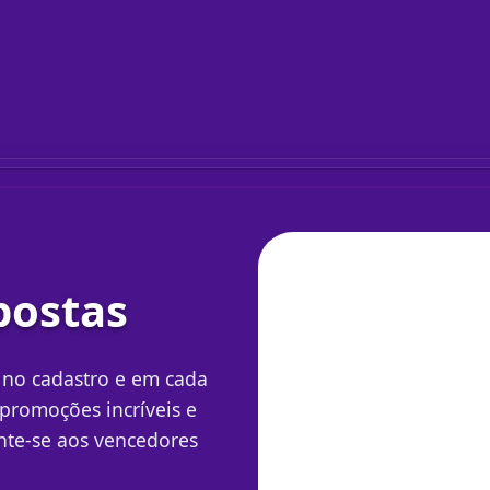
postas
 no cadastro e em cada
 promoções incríveis e
unte-se aos vencedores