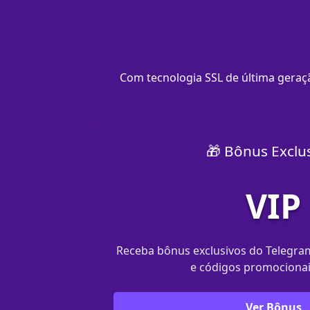
Com tecnologia SSL de última geração
🎁 Bônus Exclu
VIP
Receba bônus exclusivos do Telegra
e códigos promocionai
Ver Bônus