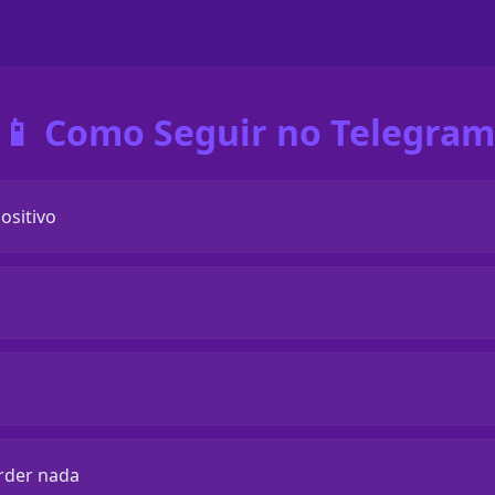
📱 Como Seguir no Telegram
ositivo
"
erder nada