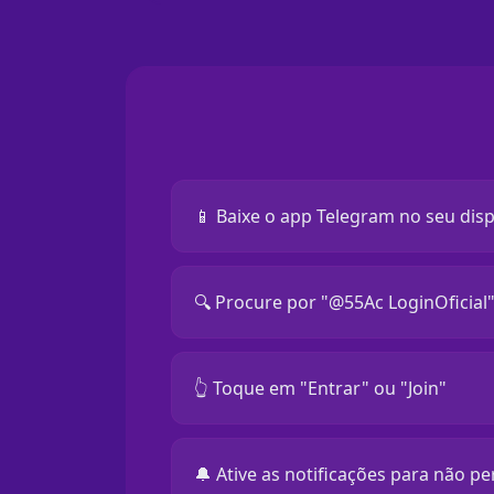
📱 Baixe o app Telegram no seu disp
🔍 Procure por "@55Ac LoginOficial
👆 Toque em "Entrar" ou "Join"
🔔 Ative as notificações para não p