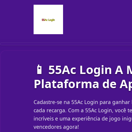
📱 55Ac Login A 
Plataforma de A
Cadastre-se na 55Ac Login para ganhar
cada recarga. Com a 55Ac Login, você 
incríveis e uma experiência de jogo inig
vencedores agora!