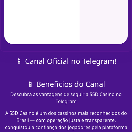
📱 Canal Oficial no Telegram!
📱 Benefícios do Canal
Descubra as vantagens de seguir a 55D Casino no
Telegram
A 55D Casino é um dos cassinos mais reconhecidos do
Brasil — com operação justa e transparente,
conquistou a confiança dos jogadores pela plataforma