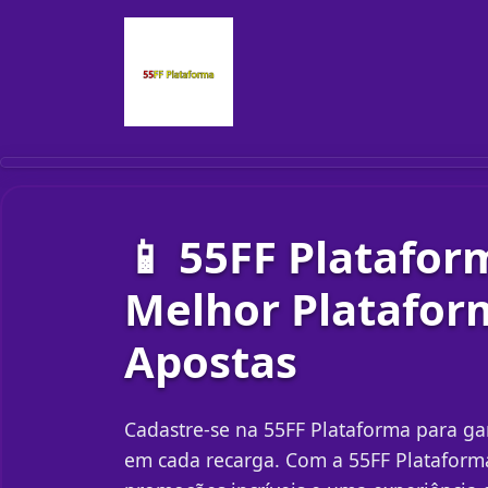
📱 55FF Platafor
Melhor Platafor
Apostas
Cadastre-se na 55FF Plataforma para g
em cada recarga. Com a 55FF Plataforma