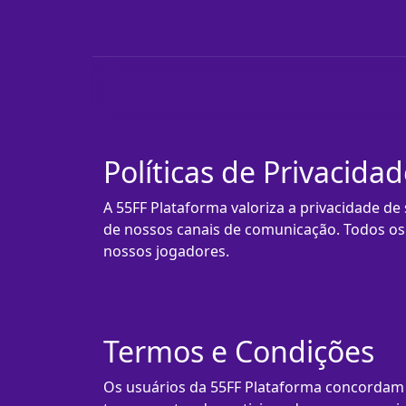
Políticas de Privacida
A 55FF Plataforma valoriza a privacidade d
de nossos canais de comunicação. Todos os 
nossos jogadores.
Termos e Condições
Os usuários da 55FF Plataforma concordam e