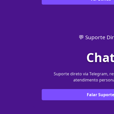
💬 Suporte Di
Cha
Suporte direto via Telegram, r
atendimento persona
Falar Suport