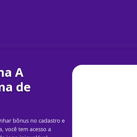
ma A
ma de
anhar bônus no cadastro e
, você tem acesso a