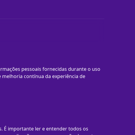
formações pessoais fornecidas durante o uso
e melhoria contínua da experiência de
. É importante ler e entender todos os