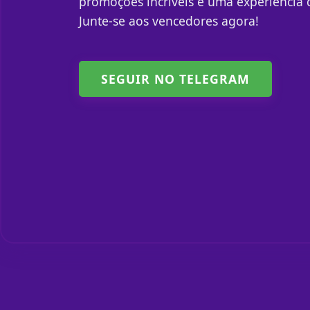
promoções incríveis e uma experiência d
Junte-se aos vencedores agora!
SEGUIR NO TELEGRAM