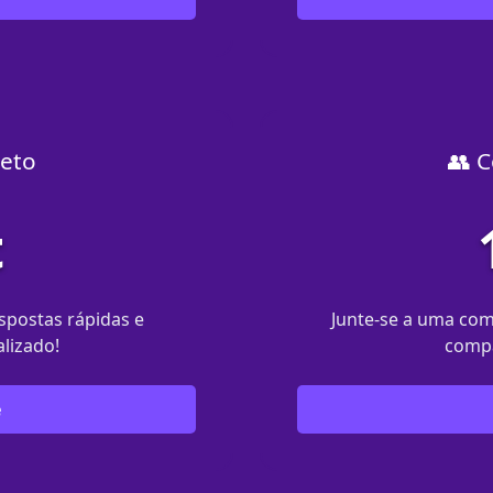
reto
👥 
t
espostas rápidas e
Junte-se a uma com
lizado!
compa
e