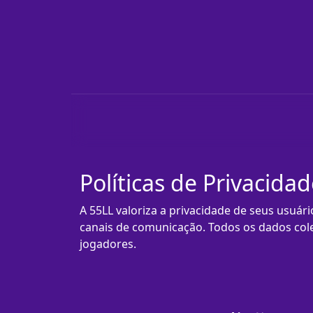
Políticas de Privacida
A 55LL valoriza a privacidade de seus usuá
canais de comunicação. Todos os dados cole
jogadores.