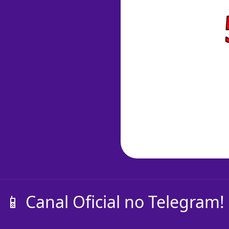
📱 Canal Oficial no Telegram!