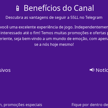
📱 Benefícios do Canal
Descubra as vantagens de seguir a 55LL no Telegram
ocê uma excelente experiência de jogo. Independentemente 
interessado até o fim! Temos muitas promoções e ofertas 
iente, seja bem-vindo a um mundo de emoção, com apenas
se a nós hoje mesmo!
sivos
📢 Notí
m, promoções especiais
Fique por dentro d