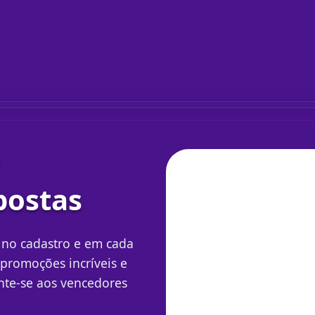
postas
 no cadastro e em cada
 promoções incríveis e
unte-se aos vencedores