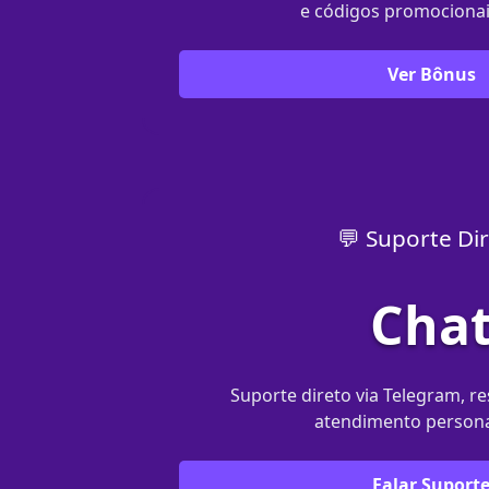
e códigos promocionai
Ver Bônus
💬 Suporte Di
Cha
Suporte direto via Telegram, r
atendimento persona
Falar Suport