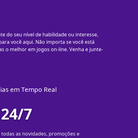
do seu nível de habilidade ou interesse,
para você aqui. Não importa se você está
 o melhor em jogos on-line. Venha e junte-
cias em Tempo Real
24/7
e todas as novidades, promoções e