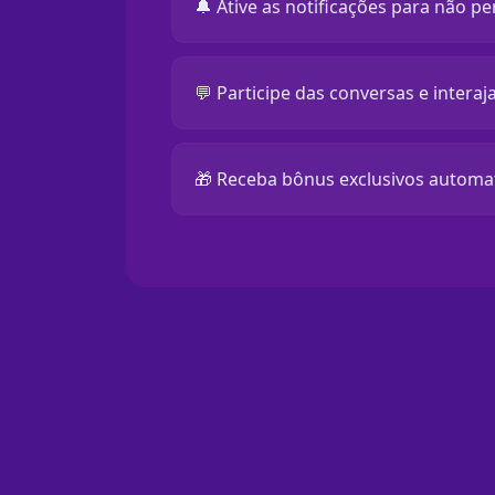
🔔 Ative as notificações para não p
💬 Participe das conversas e interaj
🎁 Receba bônus exclusivos autom