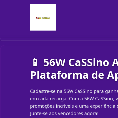
📱 56W CaSSino 
Plataforma de A
Cadastre-se na 56W CaSSino para ganha
em cada recarga. Com a 56W CaSSino, v
promoções incríveis e uma experiência d
Junte-se aos vencedores agora!