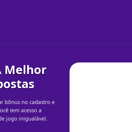
A Melhor
postas
r bônus no cadastro e
ocê tem acesso a
e jogo inigualável.