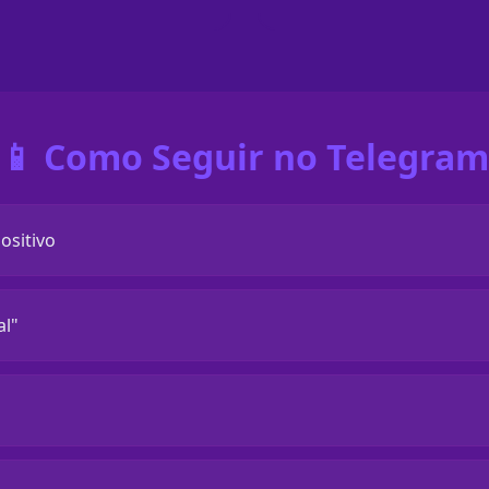
📱 Como Seguir no Telegram
ositivo
al"