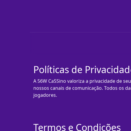
Políticas de Privacida
A 56W CaSSino valoriza a privacidade de se
nossos canais de comunicação. Todos os dad
jogadores.
Termos e Condições