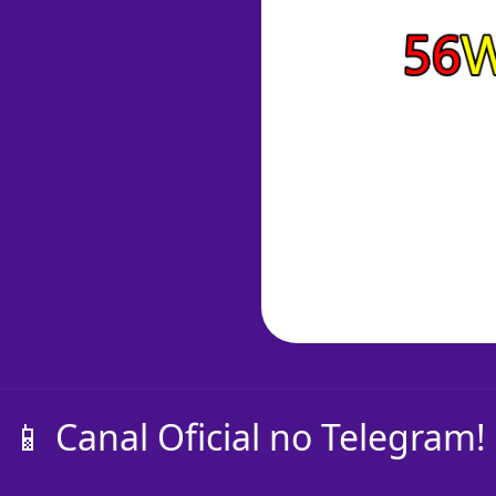
📱 Canal Oficial no Telegram!