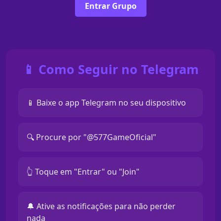
Entrar Grupo
📱 Como Seguir no Telegram
📱 Baixe o app Telegram no seu dispositivo
🔍 Procure por "@577GameOficial"
👆 Toque em "Entrar" ou "Join"
🔔 Ative as notificações para não perder
nada