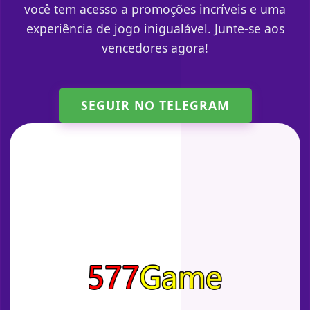
você tem acesso a promoções incríveis e uma
experiência de jogo inigualável. Junte-se aos
vencedores agora!
SEGUIR NO TELEGRAM