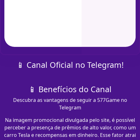
📱 Canal Oficial no Telegram!
📱 Benefícios do Canal
Descubra as vantagens de seguir a 577Game no
Telegram
Na imagem promocional divulgada pelo site, é possível
perceber a presença de prêmios de alto valor, como um
carro Tesla e recompensas em dinheiro. Esse fator atrai