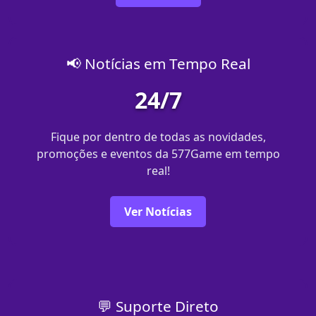
📢 Notícias em Tempo Real
24/7
Fique por dentro de todas as novidades,
promoções e eventos da 577Game em tempo
real!
Ver Notícias
💬 Suporte Direto