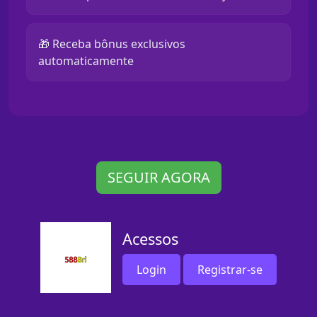
🎁 Receba bônus exclusivos
automaticamente
SEGUIR AGORA
Acessos
Login
Registrar-se