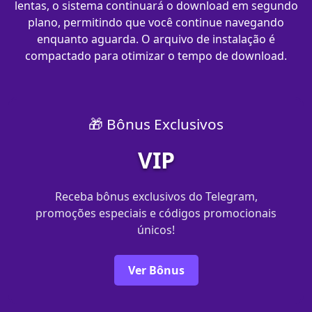
lentas, o sistema continuará o download em segundo
plano, permitindo que você continue navegando
enquanto aguarda. O arquivo de instalação é
compactado para otimizar o tempo de download.
🎁 Bônus Exclusivos
VIP
Receba bônus exclusivos do Telegram,
promoções especiais e códigos promocionais
únicos!
Ver Bônus