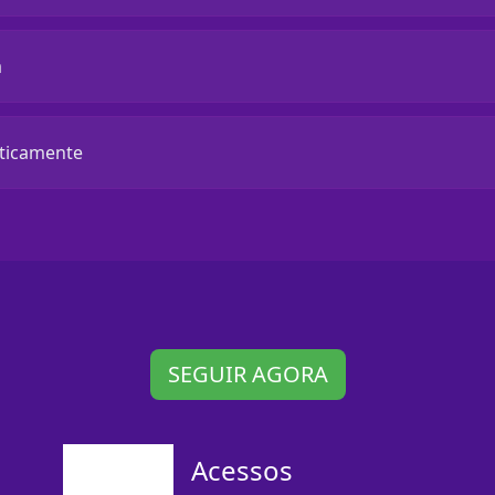
a
aticamente
SEGUIR AGORA
Acessos