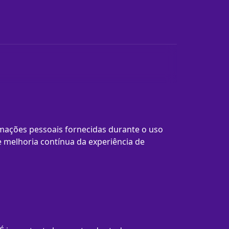
mações pessoais fornecidas durante o uso
e melhoria contínua da experiência de