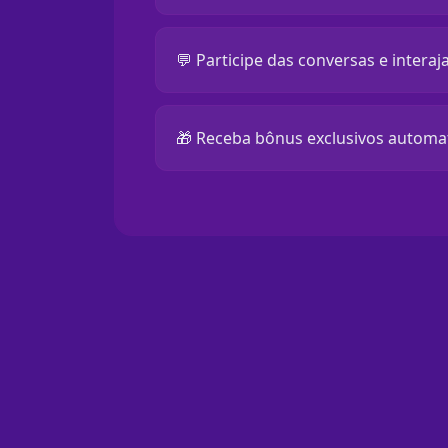
💬 Participe das conversas e interaj
🎁 Receba bônus exclusivos autom