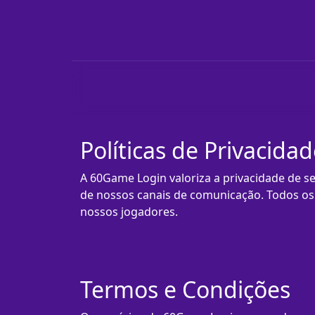
Políticas de Privacida
A 60Game Login valoriza a privacidade de 
de nossos canais de comunicação. Todos os 
nossos jogadores.
Termos e Condições