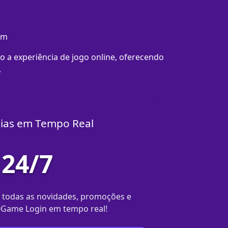
am
a experiência de jogo online, oferecendo
.
cias em Tempo Real
24/7
e todas as novidades, promoções e
0Game Login em tempo real!