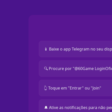
📱 Baixe o app Telegram no seu disp
🔍 Procure por "@60Game LoginOfic
👆 Toque em "Entrar" ou "Join"
🔔 Ative as notificações para não p