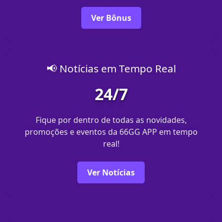
Ver Bônus
📢 Notícias em Tempo Real
24/7
Fique por dentro de todas as novidades,
promoções e eventos da 66GG APP em tempo
real!
Ver Notícias