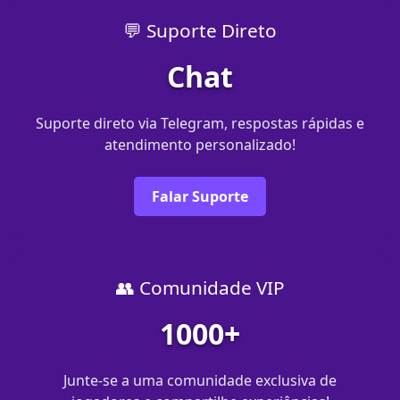
💬 Suporte Direto
Chat
Suporte direto via Telegram, respostas rápidas e
atendimento personalizado!
Falar Suporte
👥 Comunidade VIP
1000+
Junte-se a uma comunidade exclusiva de