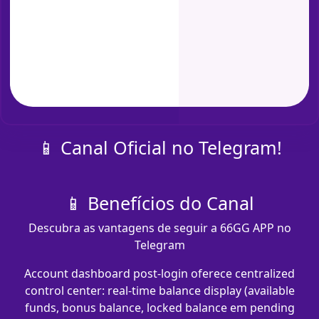
📱 Canal Oficial no Telegram!
📱 Benefícios do Canal
Descubra as vantagens de seguir a 66GG APP no
Telegram
Account dashboard post-login oferece centralized
control center: real-time balance display (available
funds, bonus balance, locked balance em pending