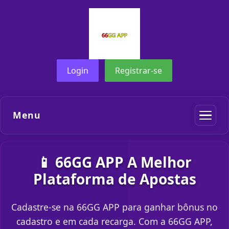
Login
Registrar-se
Menu
📱 66GG APP A Melhor
Plataforma de Apostas
Cadastre-se na 66GG APP para ganhar bônus no
cadastro e em cada recarga. Com a 66GG APP,