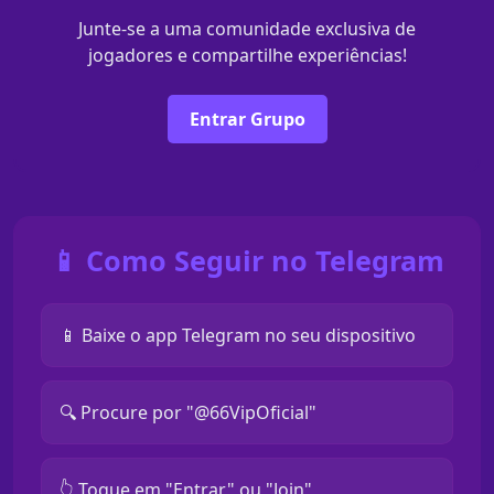
Junte-se a uma comunidade exclusiva de
jogadores e compartilhe experiências!
Entrar Grupo
📱 Como Seguir no Telegram
📱 Baixe o app Telegram no seu dispositivo
🔍 Procure por "@66VipOficial"
👆 Toque em "Entrar" ou "Join"