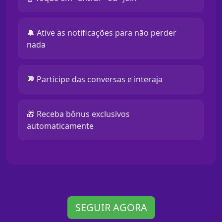
🔔 Ative as notificações para não perder
nada
💬 Participe das conversas e interaja
🎁 Receba bônus exclusivos
automaticamente
SEGUIR AGORA