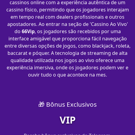
cassinos online com a experiência autêntica de um
cassino físico, permitindo que os jogadores interajam
em tempo real com dealers profissionais e outros
apostadores. Ao entrar na seção de 'Cassino Ao Vivo'
do
66Vip
, os jogadores são recebidos por uma
interface amigável que proporciona fácil navegação
entre diversas opções de jogos, como blackjack, roleta,
baccarat e póquer. A tecnologia de streaming de alta
qualidade utilizada nos jogos ao vivo oferece uma
experiência imersiva, onde os jogadores podem ver e
ouvir tudo o que acontece na mes.
🎁 Bônus Exclusivos
VIP