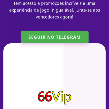
tem acesso a promoções incríveis e uma
experiência de jogo inigualável. Junte-se aos
vencedores agora!
SEGUIR NO TELEGRAM