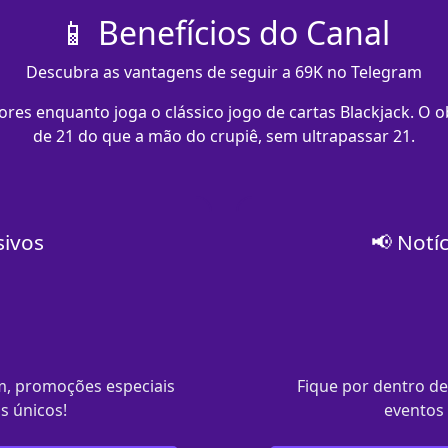
📱 Benefícios do Canal
Descubra as vantagens de seguir a 69K no Telegram
ores enquanto joga o clássico jogo de cartas Blackjack. O 
de 21 do que a mão do crupiê, sem ultrapassar 21.
sivos
📢 Notí
m, promoções especiais
Fique por dentro d
s únicos!
eventos