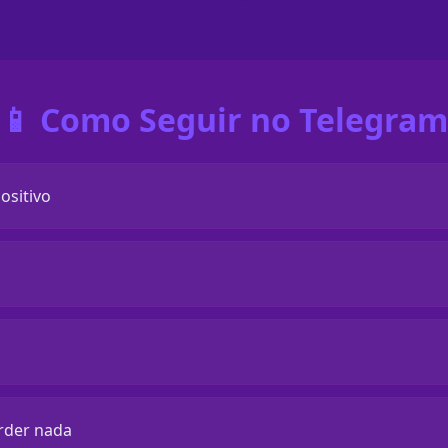
📱 Como Seguir no Telegram
ositivo
erder nada