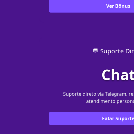
Ver Bônus
💬 Suporte Di
Cha
Suporte direto via Telegram, r
atendimento persona
Falar Suport