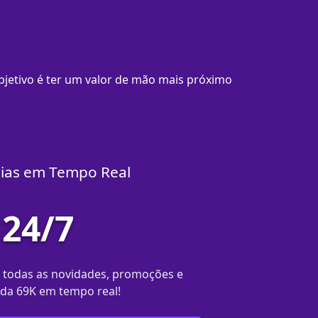
objetivo é ter um valor de mão mais próximo
cias em Tempo Real
24/7
e todas as novidades, promoções e
 da 69K em tempo real!