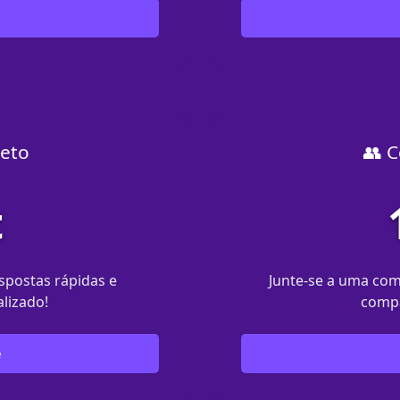
reto
👥 
t
espostas rápidas e
Junte-se a uma com
lizado!
compa
e