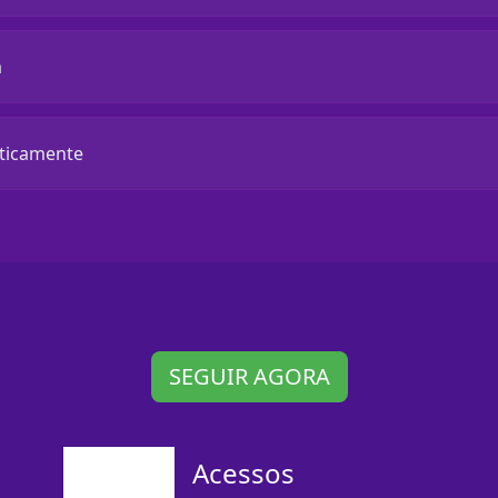
a
aticamente
SEGUIR AGORA
Acessos