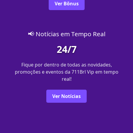
Ver Bônus
📢 Notícias em Tempo Real
24/7
Fique por dentro de todas as novidades,
promoções e eventos da 711Brl Vip em tempo
real!
Ver Notícias