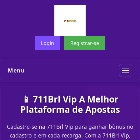
Login
Registrar-se
Menu
📱 711Brl Vip A Melhor
Plataforma de Apostas
Cadastre-se na 711Brl Vip para ganhar bônus no
cadastro e em cada recarga. Com a 711Brl Vip,