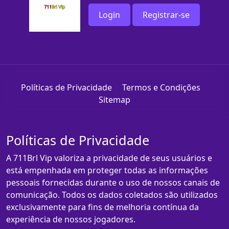
Login
Registrar-se
Políticas de Privacidade
Termos e Condições
Sitemap
Políticas de Privacidade
A 711Brl Vip valoriza a privacidade de seus usuários e
está empenhada em proteger todas as informações
pessoais fornecidas durante o uso de nossos canais de
comunicação. Todos os dados coletados são utilizados
exclusivamente para fins de melhoria contínua da
experiência de nossos jogadores.