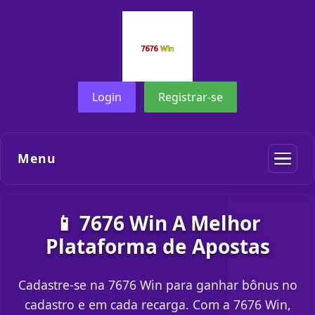
Login
Registrar-se
Menu
📱 7676 Win A Melhor
Plataforma de Apostas
Cadastre-se na 7676 Win para ganhar bônus no
cadastro e em cada recarga. Com a 7676 Win,