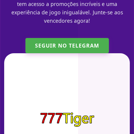
tem acesso a promoções incríveis e uma
experiência de jogo inigualável. Junte-se aos
vencedores agora!
SEGUIR NO TELEGRAM