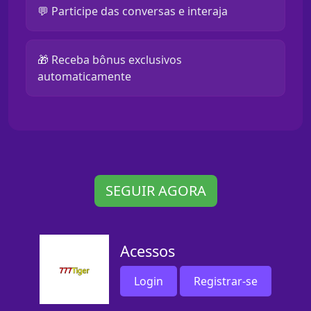
💬 Participe das conversas e interaja
🎁 Receba bônus exclusivos
automaticamente
SEGUIR AGORA
Acessos
Login
Registrar-se