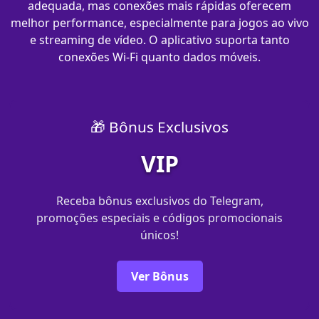
adequada, mas conexões mais rápidas oferecem
melhor performance, especialmente para jogos ao vivo
e streaming de vídeo. O aplicativo suporta tanto
conexões Wi-Fi quanto dados móveis.
🎁 Bônus Exclusivos
VIP
Receba bônus exclusivos do Telegram,
promoções especiais e códigos promocionais
únicos!
Ver Bônus