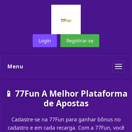
Login
Registrar-se
Menu
📱 77Fun A Melhor Plataforma
de Apostas
Cadastre-se na 77Fun para ganhar bônus no
cadastro e em cada recarga. Com a 77Fun, você