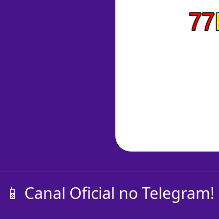
📱 Canal Oficial no Telegram!