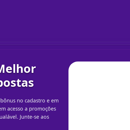
Melhor
postas
 bônus no cadastro e em
tem acesso a promoções
ualável. Junte-se aos