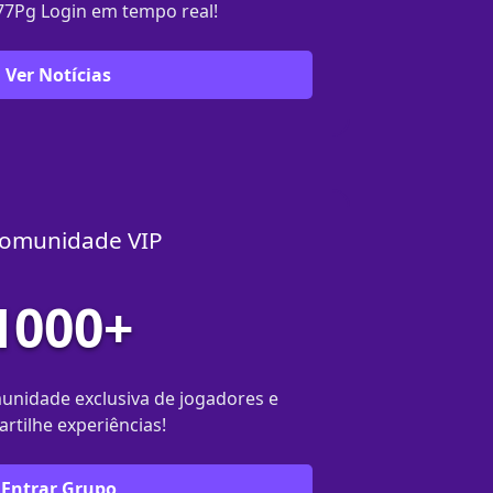
77Pg Login em tempo real!
Ver Notícias
Comunidade VIP
1000+
unidade exclusiva de jogadores e
rtilhe experiências!
Entrar Grupo