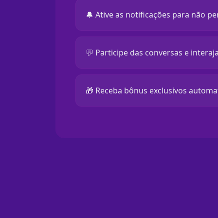
🔔 Ative as notificações para não p
💬 Participe das conversas e interaj
🎁 Receba bônus exclusivos autom