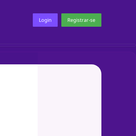
Login
Registrar-se