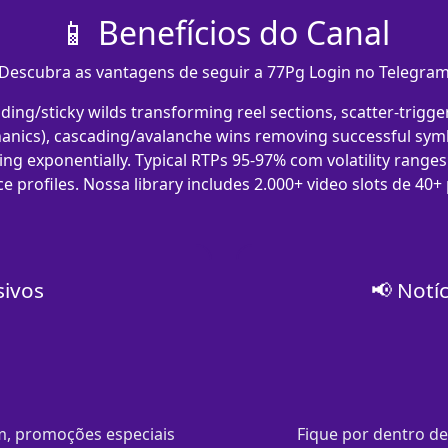
📱 Benefícios do Canal
Descubra as vantagens de seguir a 77Pg Login no Telegra
ding/sticky wilds transforming reel sections, scatter-tri
nics), cascading/avalanche wins removing successful symbo
ng exponentially. Typical RTPs 95-97% com volatility ranges
e profiles. Nossa library includes 2.000+ video slots de 40+
sivos
📢 Notí
m, promoções especiais
Fique por dentro d