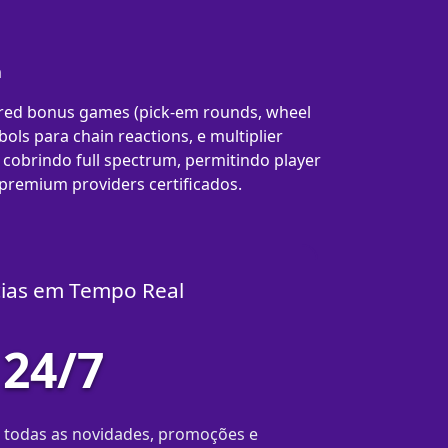
m
ggered bonus games (pick-em rounds, wheel
ls para chain reactions, e multiplier
 cobrindo full spectrum, permitindo player
 premium providers certificados.
cias em Tempo Real
24/7
e todas as novidades, promoções e