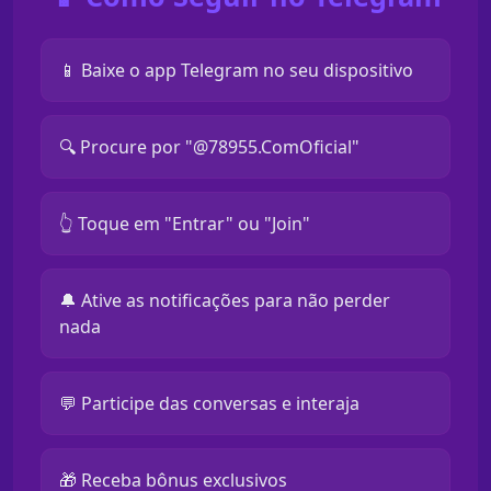
📱 Baixe o app Telegram no seu dispositivo
🔍 Procure por "@78955.ComOficial"
👆 Toque em "Entrar" ou "Join"
🔔 Ative as notificações para não perder
nada
💬 Participe das conversas e interaja
🎁 Receba bônus exclusivos