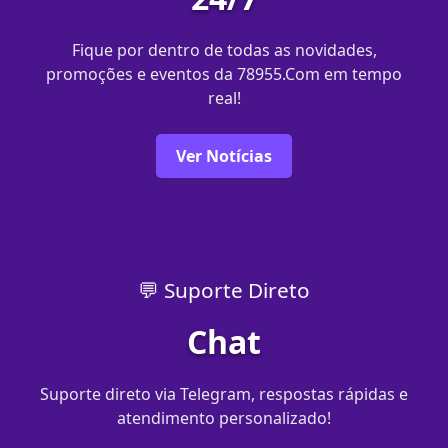
Fique por dentro de todas as novidades,
promoções e eventos da 78955.Com em tempo
real!
Ver Notícias
💬 Suporte Direto
Chat
Suporte direto via Telegram, respostas rápidas e
atendimento personalizado!