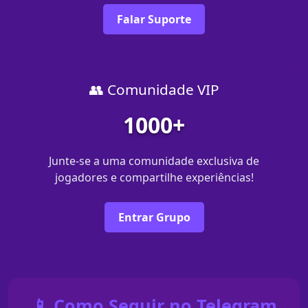
Falar Suporte
👥 Comunidade VIP
1000+
Junte-se a uma comunidade exclusiva de
jogadores e compartilhe experiências!
Entrar Grupo
📱 Como Seguir no Telegram