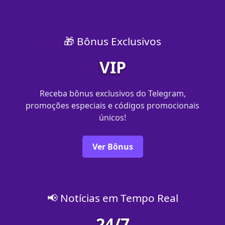
🎁 Bônus Exclusivos
VIP
Receba bônus exclusivos do Telegram,
promoções especiais e códigos promocionais
únicos!
Ver Bônus
📢 Notícias em Tempo Real
24/7