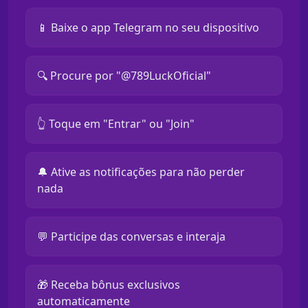
📱 Baixe o app Telegram no seu dispositivo
🔍 Procure por "@789LuckOficial"
👆 Toque em "Entrar" ou "Join"
🔔 Ative as notificações para não perder
nada
💬 Participe das conversas e interaja
🎁 Receba bônus exclusivos
automaticamente