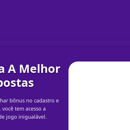
a A Melhor
postas
nhar bônus no cadastro e
 você tem acesso a
e jogo inigualável.