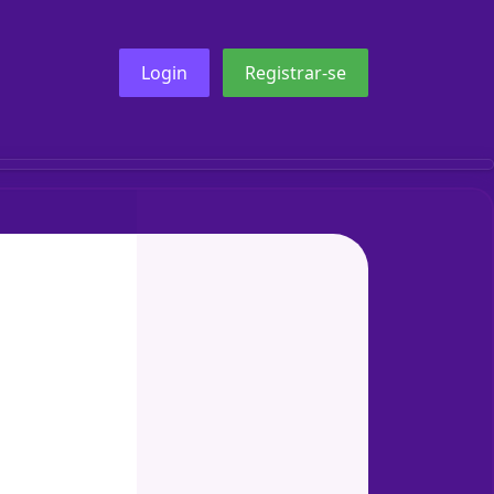
Login
Registrar-se