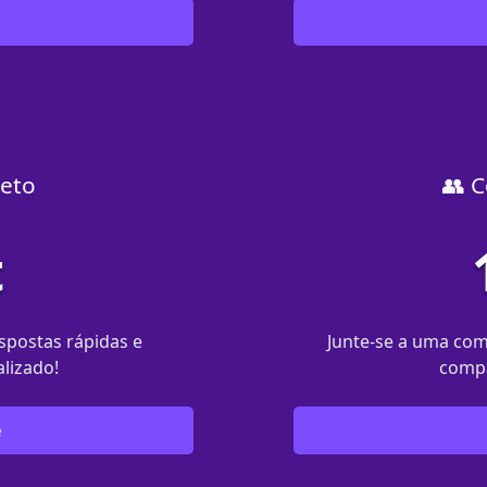
reto
👥 
t
espostas rápidas e
Junte-se a uma com
lizado!
compa
e