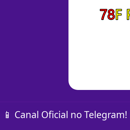
📱 Canal Oficial no Telegram!