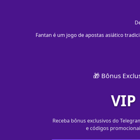
De
Fantan é um jogo de apostas asiático tradi
🎁 Bônus Exclu
VIP
Receba bônus exclusivos do Telegra
e códigos promocionai