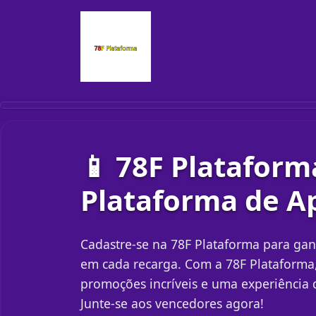
📱 78F Plataform
Plataforma de A
Cadastre-se na 78F Plataforma para ga
em cada recarga. Com a 78F Plataforma,
promoções incríveis e uma experiência d
Junte-se aos vencedores agora!