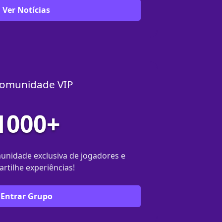
Ver Notícias
Comunidade VIP
1000+
unidade exclusiva de jogadores e
rtilhe experiências!
Entrar Grupo