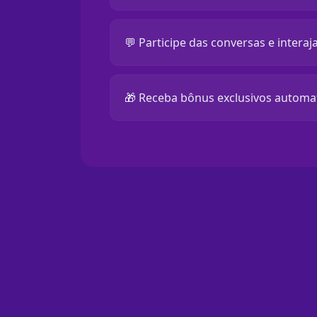
💬 Participe das conversas e interaj
🎁 Receba bônus exclusivos autom