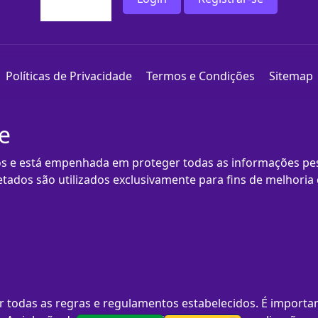
Políticas de Privacidade
Termos e Condições
Sitemap
de
ios e está empenhada em proteger todas as informações pe
tados são utilizados exclusivamente para fins de melhoria
todas as regras e regulamentos estabelecidos. É importan