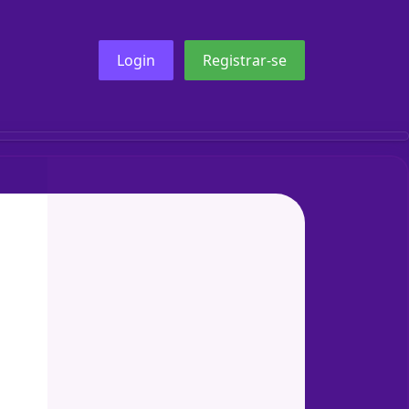
Login
Registrar-se