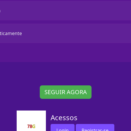
a
aticamente
SEGUIR AGORA
Acessos
Login
Registrar-se