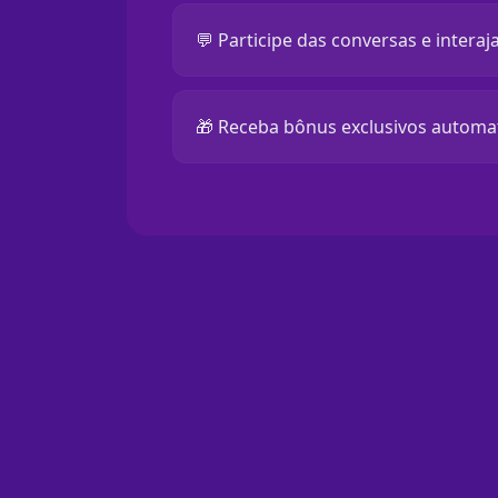
💬 Participe das conversas e interaj
🎁 Receba bônus exclusivos autom