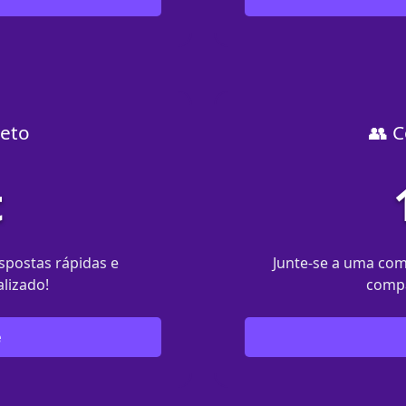
reto
👥 
t
espostas rápidas e
Junte-se a uma com
lizado!
compa
e