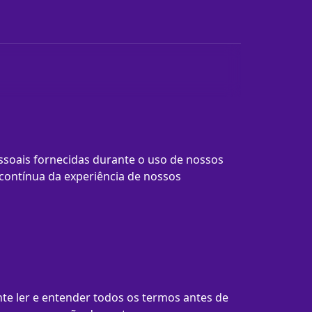
ssoais fornecidas durante o uso de nossos
 contínua da experiência de nossos
te ler e entender todos os termos antes de