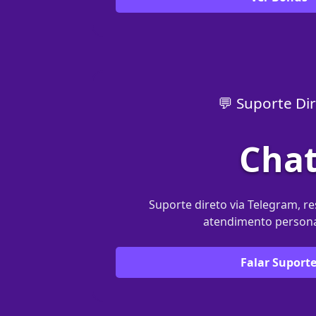
💬 Suporte Di
Cha
Suporte direto via Telegram, r
atendimento persona
Falar Suport