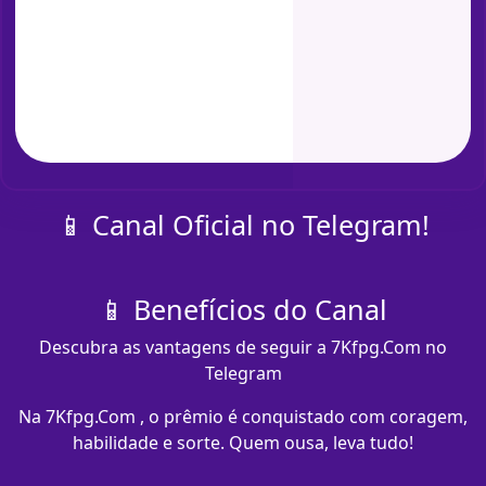
📱 Canal Oficial no Telegram!
📱 Benefícios do Canal
Descubra as vantagens de seguir a 7Kfpg.Com no
Telegram
Na 7Kfpg.Com , o prêmio é conquistado com coragem,
habilidade e sorte. Quem ousa, leva tudo!