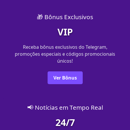
🎁 Bônus Exclusivos
VIP
Receba bônus exclusivos do Telegram,
promoções especiais e códigos promocionais
únicos!
Ver Bônus
📢 Notícias em Tempo Real
24/7