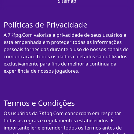
Sitemap
Políticas de Privacidade
A 7Kfpg.Com valoriza a privacidade de seus usuários e
está empenhada em proteger todas as informações
pessoais fornecidas durante o uso de nossos canais de
comunicação. Todos os dados coletados são utilizados
exclusivamente para fins de melhoria contínua da
experiência de nossos jogadores.
Termos e Condições
Os usuários da 7Kfpg.Com concordam em respeitar
todas as regras e regulamentos estabelecidos. É
importante ler e entender todos os termos antes de