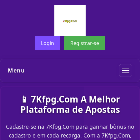
Login
Registrar-se
Menu
📱 7Kfpg.Com A Melhor
Plataforma de Apostas
Cadastre-se na 7Kfpg.Com para ganhar bônus no
cadastro e em cada recarga. Com a 7Kfpg.Com,