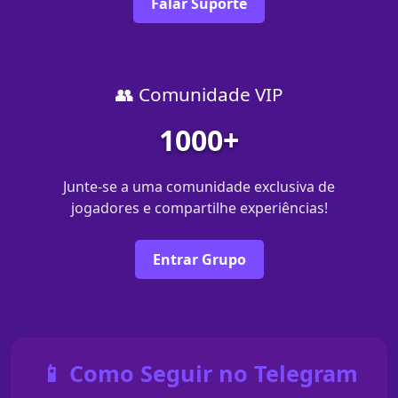
Falar Suporte
👥 Comunidade VIP
1000+
Junte-se a uma comunidade exclusiva de
jogadores e compartilhe experiências!
Entrar Grupo
📱 Como Seguir no Telegram