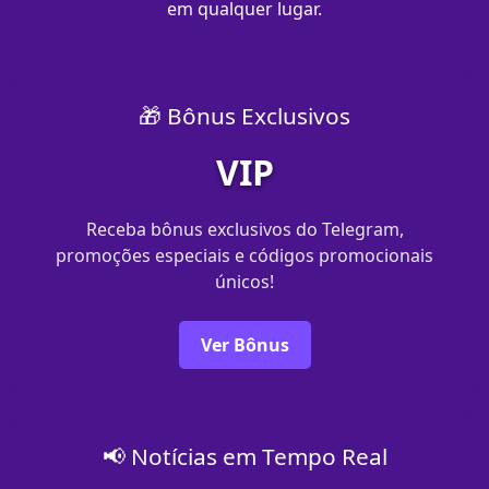
em qualquer lugar.
🎁 Bônus Exclusivos
VIP
Receba bônus exclusivos do Telegram,
promoções especiais e códigos promocionais
únicos!
Ver Bônus
📢 Notícias em Tempo Real