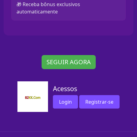
🎁 Receba bônus exclusivos
automaticamente
SEGUIR AGORA
Acessos
Login
Registrar-se