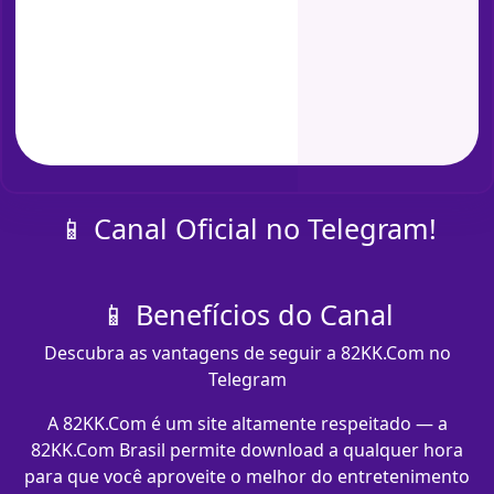
📱 Canal Oficial no Telegram!
📱 Benefícios do Canal
Descubra as vantagens de seguir a 82KK.Com no
Telegram
A 82KK.Com é um site altamente respeitado — a
82KK.Com Brasil permite download a qualquer hora
para que você aproveite o melhor do entretenimento