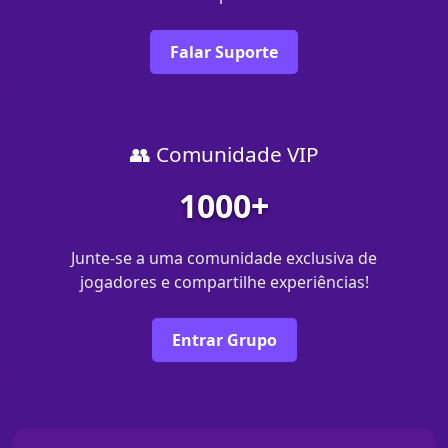
Falar Suporte
👥 Comunidade VIP
1000+
Junte-se a uma comunidade exclusiva de
jogadores e compartilhe experiências!
Entrar Grupo