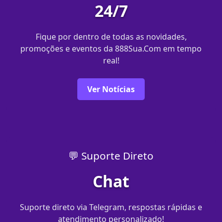
24/7
Fique por dentro de todas as novidades,
promoções e eventos da 888Sua.Com em tempo
real!
Ver Notícias
💬 Suporte Direto
Chat
Suporte direto via Telegram, respostas rápidas e
atendimento personalizado!