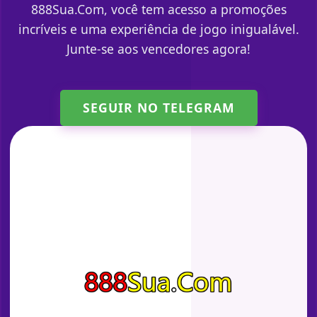
888Sua.Com, você tem acesso a promoções
incríveis e uma experiência de jogo inigualável.
Junte-se aos vencedores agora!
SEGUIR NO TELEGRAM