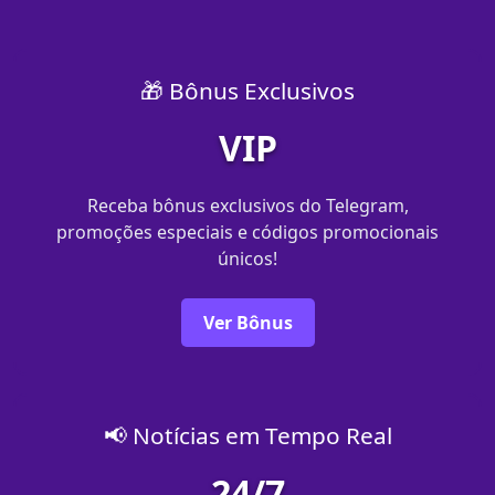
🎁 Bônus Exclusivos
VIP
Receba bônus exclusivos do Telegram,
promoções especiais e códigos promocionais
únicos!
Ver Bônus
📢 Notícias em Tempo Real
24/7