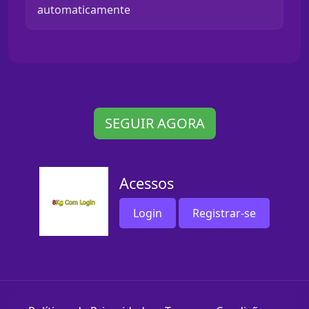
automaticamente
SEGUIR AGORA
Acessos
Login
Registrar-se