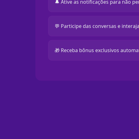
🔔 Ative as notificações para não p
💬 Participe das conversas e interaj
🎁 Receba bônus exclusivos autom