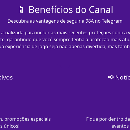
📱 Benefícios do Canal
Descubra as vantagens de seguir a 98A no Telegram
atualizada para incluir as mais recentes proteções contra 
te, garantindo que você sempre tenha a proteção mais atua
ua experiência de jogo seja não apenas divertida, mas ta
sivos
📢 Notí
m, promoções especiais
Fique por dentro d
s únicos!
eventos