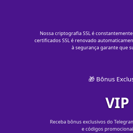
Nossa criptografia SSL é constantemente 
certificados SSL é renovado automaticamen
à segurança garante que s
🎁 Bônus Exclu
VIP
Receba bônus exclusivos do Telegra
e códigos promocionai