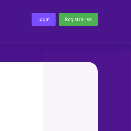
Login
Registrar-se