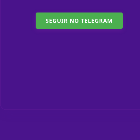
SEGUIR NO TELEGRAM