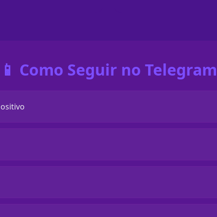
📱 Como Seguir no Telegram
ositivo