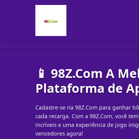
📱 98Z.Com A Me
Plataforma de A
Cadastre-se na 98Z.Com para ganhar bô
cada recarga. Com a 98Z.Com, você tem
incríveis e uma experiência de jogo inig
vencedores agora!