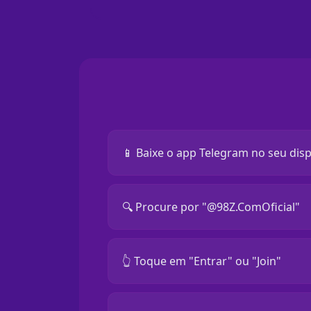
📱 Baixe o app Telegram no seu disp
🔍 Procure por "@98Z.ComOficial"
👆 Toque em "Entrar" ou "Join"