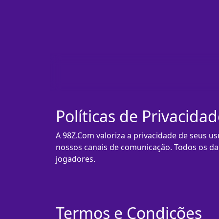
Políticas de Privacida
A 98Z.Com valoriza a privacidade de seus u
nossos canais de comunicação. Todos os dad
jogadores.
Termos e Condições