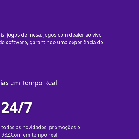
is, jogos de mesa, jogos com dealer ao vivo
 de software, garantindo uma experiência de
cias em Tempo Real
24/7
e todas as novidades, promoções e
 98Z.Com em tempo real!