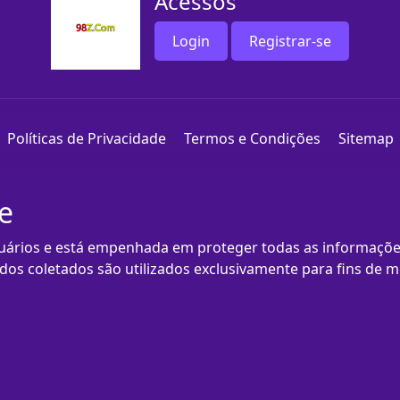
Acessos
Login
Registrar-se
Políticas de Privacidade
Termos e Condições
Sitemap
de
suários e está empenhada em proteger todas as informaçõe
os coletados são utilizados exclusivamente para fins de m