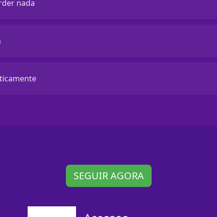
erder nada
a
aticamente
SEGUIR AGORA