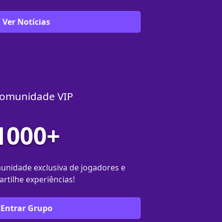
Ver Notícias
Comunidade VIP
1000+
unidade exclusiva de jogadores e
rtilhe experiências!
Entrar Grupo