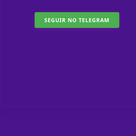
SEGUIR NO TELEGRAM