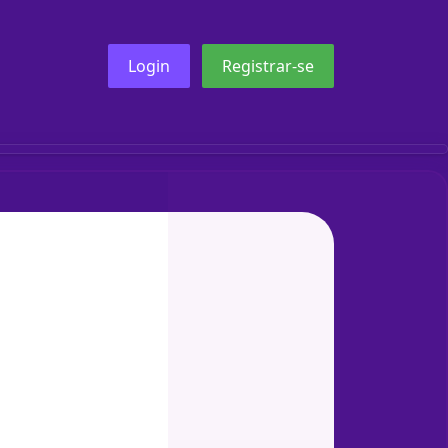
Login
Registrar-se